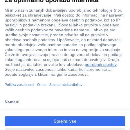
ccp.user.init.failed.titl
e
ccp.user.init.failed