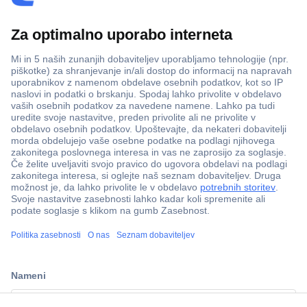
Več kot 800.000 izdelkov
Dostava v 3-eh dneh
100% varnost nakupa
Tehnična podpora
ccp.user.init.failed.titl
Informacije