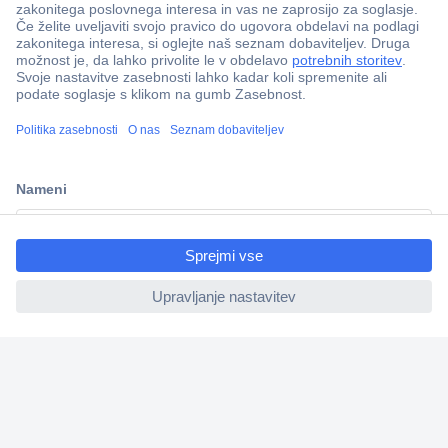
ccp.user.init.failed.titl
e
Več kot 800.000 izdelkov
ccp.user.init.failed
Dostava v 3-eh dneh
100% varnost nakupa
Tehnična podpora
Informacije