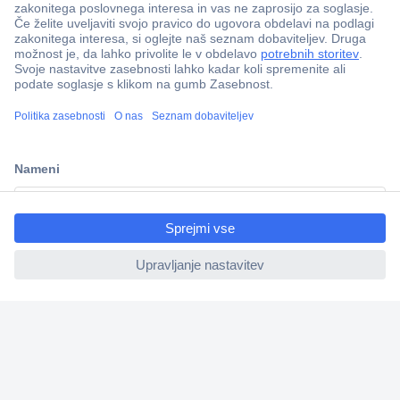
ccp.user.init.failed.titl
e
Več kot 800.000 izdelkov
ccp.user.init.failed
Dostava v 3-eh dneh
100% varnost nakupa
Tehnična podpora
Informacije