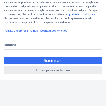
ccp.user.init.failed.titl
e
Več kot 800.000 izdelkov
ccp.user.init.failed
Dostava v 3-eh dneh
100% varnost nakupa
Tehnična podpora
Informacije