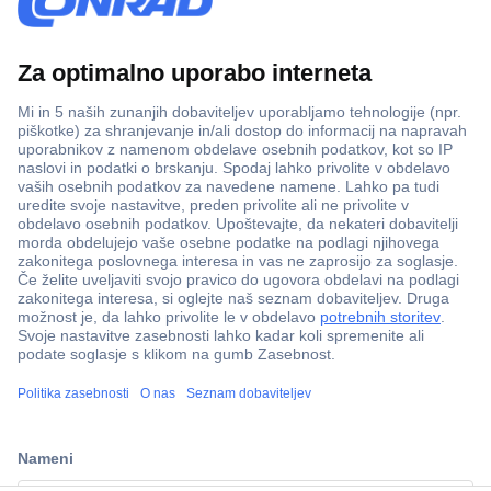
Več kot 800.000 izdelkov
Dostava v 3-eh dneh
100% varnost nakupa
Tehnična podpora
Informacije
ccp.user.init.failed.titl