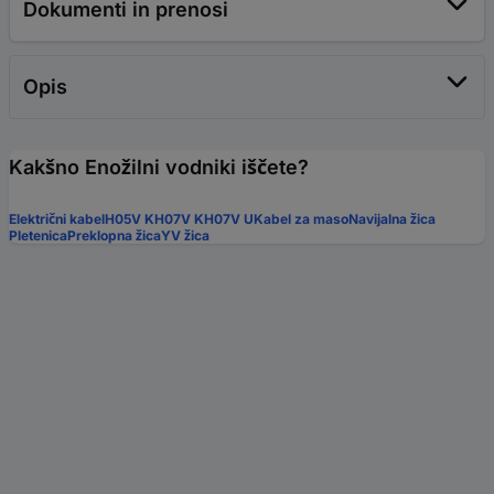
Dokumenti in prenosi
Opis
Kakšno Enožilni vodniki iščete?
Električni kabel
H05V K
H07V K
H07V U
Kabel za maso
Navijalna žica
Pletenica
Preklopna žica
YV žica