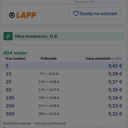
Dodaj na seznam
Hitra dostava tor, 11.8.
604 meter
Kos (meter)
Prihranite
Cena embalaže
(z DDV)
5
0,42 €
-
15
0,39 €
7% = 0,03 €
25
0,37 €
12% = 0,05 €
50
0,35 €
17% = 0,07 €
100
0,34 €
19% = 0,08 €
200
0,33 €
21% = 0,09 €
500
0,31 €
26% = 0,11 €
Količinski popusti - namig za prihranek