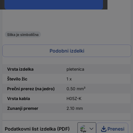
Slika je simbolična
Podobni izdelki
Vrsta izdelka
pletenica
Število žic
1 x
Prečni prerez (na jedro)
0.50 mm²
Vrsta kabla
H05Z-K
Zunanji premer
2.10 mm
Podatkovni list izdelka (PDF)
Prenesi
English