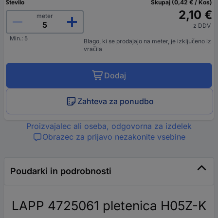
Število
Skupaj (0,42 € / Kos)
2,10 €
meter
z DDV
Min.: 5
Blago, ki se prodajajo na meter, je izključeno iz
vračila
Dodaj
Zahteva za ponudbo
Proizvajalec ali oseba, odgovorna za izdelek
Obrazec za prijavo nezakonite vsebine
Poudarki in podrobnosti
LAPP 4725061 pletenica H05Z-K