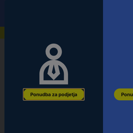
Conrad
Ponudba za fizične stranke
Naši izdelki
Domov
Št. izdelka:
0809063
Ponudba za podjetja
Ponu