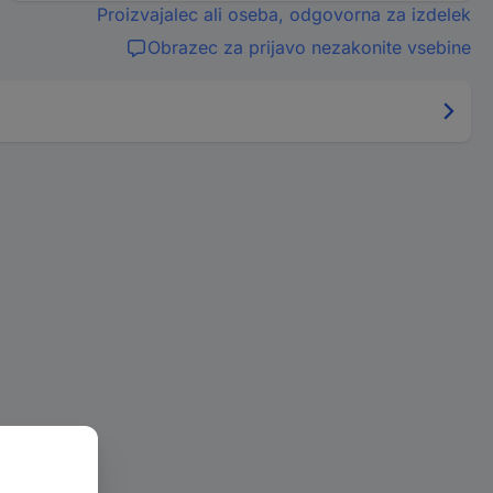
Proizvajalec ali oseba, odgovorna za izdelek
Obrazec za prijavo nezakonite vsebine