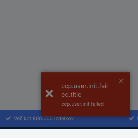
ccp.user.init.fail
ed.title
ccp.user.init.failed
Več kot 800.000 izdelkov