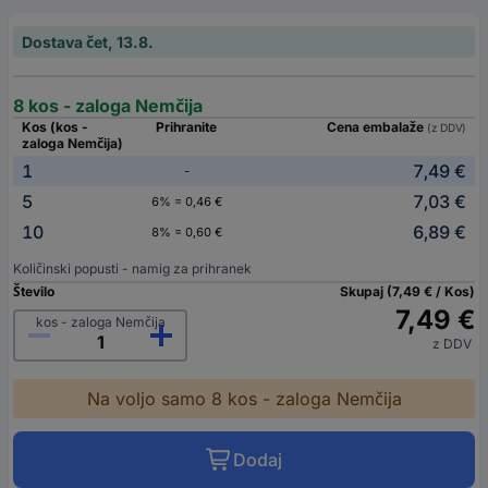
Dostava čet, 13.8.
8 kos - zaloga Nemčija
Kos (kos -
Prihranite
Cena embalaže
(z DDV)
zaloga Nemčija)
1
7,49 €
-
5
7,03 €
6% = 0,46 €
10
6,89 €
8% = 0,60 €
Količinski popusti - namig za prihranek
Število
Skupaj (7,49 € / Kos)
7,49 €
kos - zaloga Nemčija
z DDV
Na voljo samo 8 kos - zaloga Nemčija
Dodaj