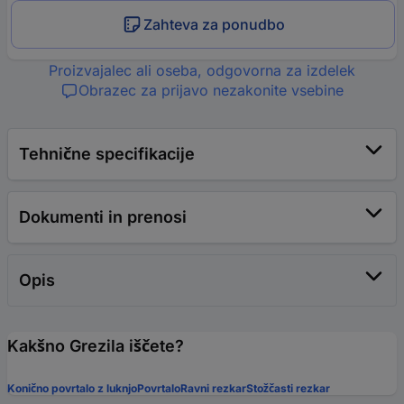
Zahteva za ponudbo
Proizvajalec ali oseba, odgovorna za izdelek
Obrazec za prijavo nezakonite vsebine
Tehnične specifikacije
Dokumenti in prenosi
Opis
Kakšno Grezila iščete?
Konično povrtalo z luknjo
Povrtalo
Ravni rezkar
Stožčasti rezkar