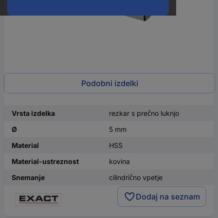
Podobni izdelki
Vrsta izdelka
rezkar s prečno luknjo
Ø
5 mm
Material
HSS
Material-ustreznost
kovina
Snemanje
cilindrično vpetje
Dodaj na seznam