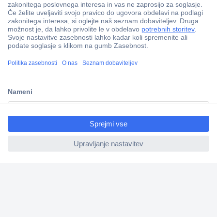
ccp.user.init.failed.titl
e
Več kot 800.000 izdelkov
ccp.user.init.failed
Dostava v 3-eh dneh
100% varnost nakupa
Tehnična podpora
Informacije