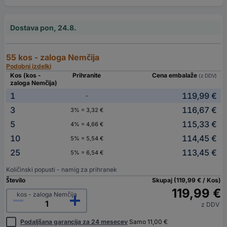
Dostava pon, 24.8.
55 kos - zaloga Nemčija
Podobni izdelki
Kos (kos -
Prihranite
Cena embalaže
(z DDV)
zaloga Nemčija)
1
119,99 €
-
3
116,67 €
3% = 3,32 €
5
115,33 €
4% = 4,66 €
10
114,45 €
5% = 5,54 €
25
113,45 €
5% = 6,54 €
Količinski popusti - namig za prihranek
Število
Skupaj (119,99 € / Kos)
119,99 €
kos - zaloga Nemčija
z DDV
Podaljšana garancija za 24 mesecev
Samo 11,00 €