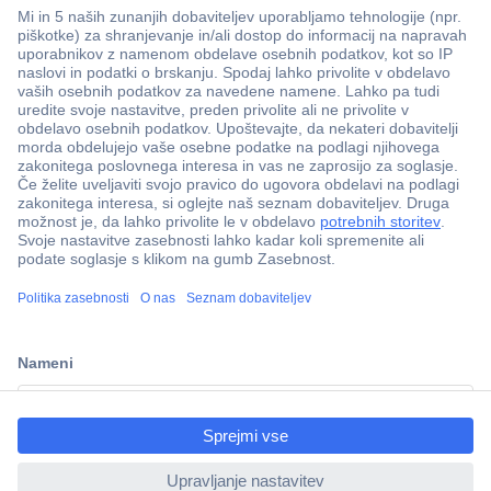
Več kot 800.000 izdelkov
Dostava v 3-eh dneh
100% varnost nakupa
Tehnična podpora
ccp.user.init.failed.titl
e
Informacije
ccp.user.init.failed