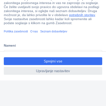
Več kot 800.000 izdelkov
Dostava v 3-eh dneh
100% varnost nakupa
Tehnična podpora
Informacije
ccp.user.init.failed.titl
e
ccp.user.init.failed
O nas
Storitve
Priročne povezave