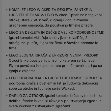
KOMPLET LEGO WICKED ZA DEKLETA, FANTKE IN
LJUBITELJE FILMOV: LEGO Wicked Elphabino brlog vabi
otroke, stare 7 let in več, k igranju vlog in mladim
graditeljem omogoča, da poustvarijo filmske prizore.
LEGO ZA DEKLETA IN DEČKE Z VELIKO PODROBNOSTMI:
Igralni komplet vključuje sestavljivo skrivališče, 2
minifigurici punčk, 2 gozdni živali in številne dodatke iz
filma.
LEGO ZLOBNA IGRAČA Z UPRIZORITVENIMI PRIZORI:
Otroci lahko poustvarijo prizor, v katerem se Elphaba in
Fiyero povežeta in kujeta zaroto proti Čarovniku, ali pa se
igrajo z zajcema.
LEGO DEKORACIJA ZA LJUBITELJE FILMSKE SERIJE: Ta
podrobna igrača s cvetjem in listi je čudovita dekoracija
sobe za otroke in ljubitelje serije Wicked.
DARILO ZA OTROKE: Igralni komplet je čudovito darilo za
deklice, fantke in vse, ki uživajo v poustvarjanju zgodb iz
sveta Wicked z ustvarjalnimi igračami.