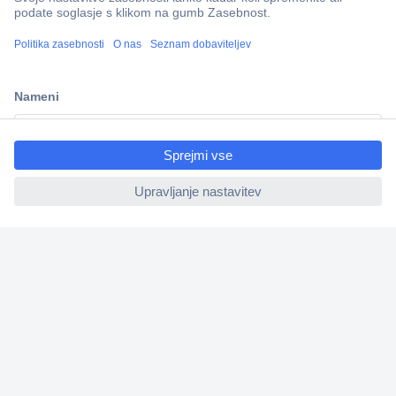
Več kot 800.000 izdelkov
Dostava v 3-eh dneh
100% varnost nakupa
ccp.user.init.failed.titl
Tehnična podpora
e
ccp.user.init.failed
Informacije
O nas
Storitve
Priročne povezave