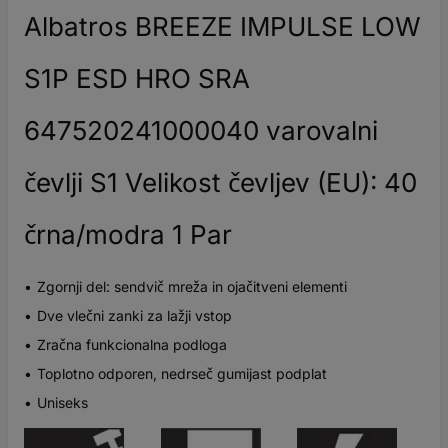
Albatros BREEZE IMPULSE LOW
S1P ESD HRO SRA
647520241000040 varovalni
čevlji S1 Velikost čevljev (EU): 40
črna/modra 1 Par
Zgornji del: sendvič mreža in ojačitveni elementi
Dve vlečni zanki za lažji vstop
Zračna funkcionalna podloga
Toplotno odporen, nedrseč gumijast podplat
Uniseks