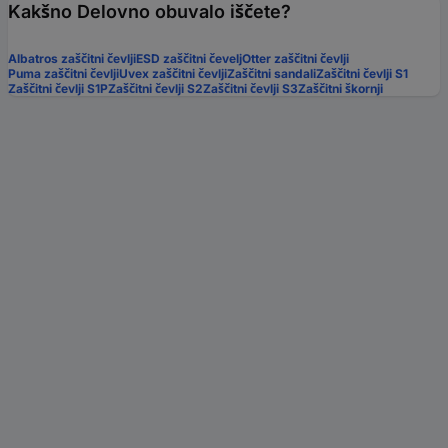
Kakšno Delovno obuvalo iščete?
Albatros zaščitni čevlji
ESD zaščitni čevelj
Otter zaščitni čevlji
Puma zaščitni čevlji
Uvex zaščitni čevlji
Zaščitni sandali
Zaščitni čevlji S1
Zaščitni čevlji S1P
Zaščitni čevlji S2
Zaščitni čevlji S3
Zaščitni škornji