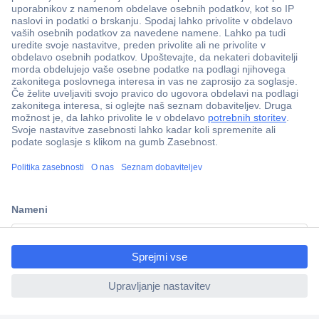
Več kot 800.000 izdelkov
Dostava v 3-eh dneh
100% varnost nakupa
Tehnična podpora
Informacije
ccp.user.init.failed.titl
e
O nas
ccp.user.init.failed
Storitve