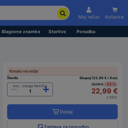
Moj račun
Košarica
Blagovne znamke
Storitve
Ponudba
Kmalu na voljo
Število
Skupaj (22,99 € / Kos)
29,99 €
-23 %
kos - zaloga Nemčija
22,99 €
z DDV
Dodaj
Zahteva za ponudbo