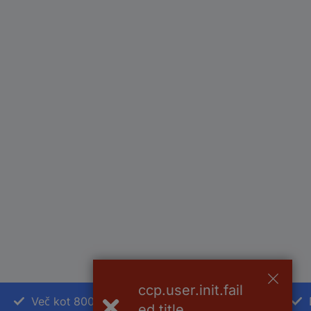
ccp.user.init.fail
Več kot 800.000 izdelkov
ed.title