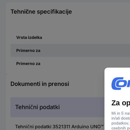
Tehnične specifikacije
Vrsta izdelka
Primerno za
Primerno za
Dokumenti in prenosi
Tehnični podatki
Tehnični podatki 3521311 Arduino UNO™ Media Carri