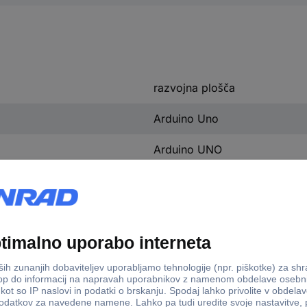
razvojna plošča
Arduino Uno
Arduino UNO
er razvojna plošča