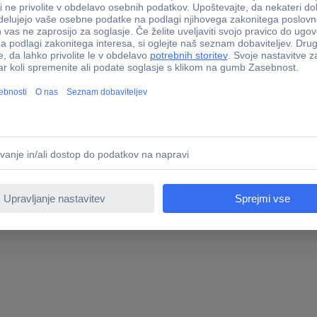
O™ Media Carrier razvojna plošča