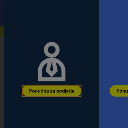
Conrad
Ponudba za fizične stranke
Naši izdelki
Domov
Razvojni kompleti in izobraževanje
Arduino
Arduino UNO™ Media Carrier razvoj
Ean:
7630049205871
Koda proizvajalca:
ASX00083
Št. izdelka:
35
Ponudba za podjetja
Ponu