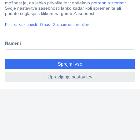
Več kot 800.000 izdelkov
Dostava v 3-eh dneh
100% varnost nakupa
Tehnična podpora
Informacije
ccp.user.init.failed.titl
e
ccp.user.init.failed
O nas
Storitve
Priročne povezave