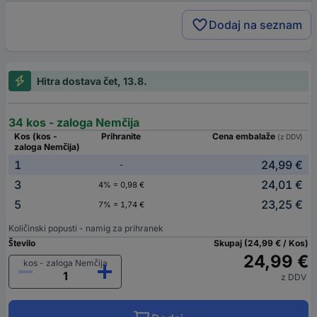
Dodaj na seznam
Hitra dostava čet, 13.8.
34 kos - zaloga Nemčija
Kos (kos -
Prihranite
Cena embalaže
(z DDV)
zaloga Nemčija)
1
24,99 €
-
3
24,01 €
4% = 0,98 €
5
23,25 €
7% = 1,74 €
Količinski popusti - namig za prihranek
Število
Skupaj (24,99 € / Kos)
24,99 €
kos - zaloga Nemčija
z DDV