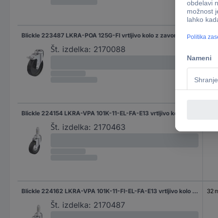
Blickle 223487 LKRA-POA 125G-FI vrtljivo kolo z zavoro Premer kolesa: 125 mm Nosilnost (maks.): 120 kg 1 kos
32 
Št. izdelka:
2170088
Blickle 224154 LKRA-VPA 101K-11-EL-FA-E13 vrtljivo kolesce Premer kolesa: 100 mm Nosilnost (maks.): 80 kg 1 kos
32 
Št. izdelka:
2170463
Blickle 224162 LKRA-VPA 101K-11-FI-EL-FA-E13 vrtljivo kolo z zavoro Premer kolesa: 100 mm Nosilnost (maks.): 80 kg 1 kos
32 
Št. izdelka:
2170487