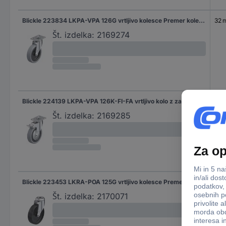
Blickle 223834 LKPA-VPA 126G vrtljivo kolesce Premer kolesa: 125 mm Nosilnost (maks.): 120 kg 1 kos
32 
Št. izdelka:
2169274
Blickle 224139 LKPA-VPA 126K-FI-FA vrtljivo kolo z zavoro Premer kolesa: 125 mm Nosilnost (maks.): 120 kg 1 kos
32 
Št. izdelka:
2169285
Blickle 223453 LKRA-POA 125G vrtljivo kolesce Premer kolesa: 125 mm Nosilnost (maks.): 120 kg 1 kos
32 
Št. izdelka:
2170071