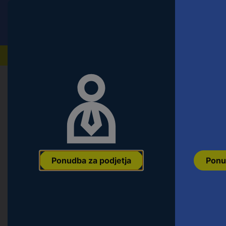
Conrad
Ponudba za fizične stranke
Naši izdelki
Domov
Orodje & Delavnica
Material za pritrditev i
Blickle 225649 LKRA-VPA 101K-11-FI
Premer kolesa: 100 mm Nosilnost (m
Ean:
4047526225643
Koda proizvajalca:
225649
Št. izdelka:
21704
Ponudba za podjetja
Ponu