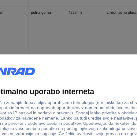
mm
polna guma
125 mm
z montažno plošč
mm
polna guma
125 mm
z montažno plošč
mm
poliamid 6
125 mm
s povratno luknjo