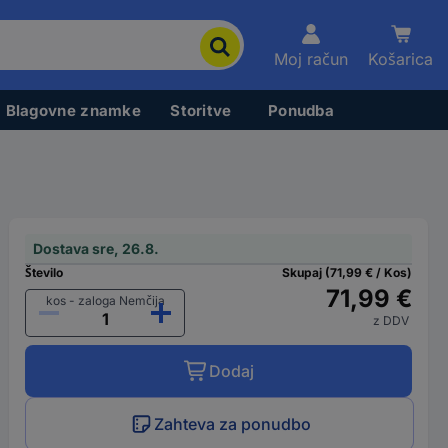
Moj račun
Košarica
Blagovne znamke
Storitve
Ponudba
Dostava sre, 26.8.
Število
Skupaj (71,99 € / Kos)
71,99 €
kos - zaloga Nemčija
z DDV
Dodaj
Zahteva za ponudbo