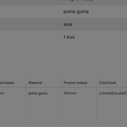
polna guma
siva
1 kos
na kolesa
Material
Premer kolesa
Značilnosti
mm
polna guma
100 mm
z montažno plošč