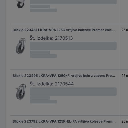
Blickle 223461 LKRA-VPA 125G vrtljivo kolesce Premer kolesa: 125 mm Nosilnost (maks.): 100 kg 1 kos
25 
Št. izdelka:
2170513
Blickle 223495 LKRA-VPA 125G-FI vrtljivo kolo z zavoro Premer kolesa: 125 mm Nosilnost (maks.): 100 kg 1 kos
25 
Št. izdelka:
2170544
Blickle 223792 LKRA-VPA 125K-EL-FA vrtljivo kolesce Premer kolesa: 125 mm Nosilnost (maks.): 75 kg 1 kos
25 