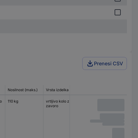
Prenesi CSV
Nosilnost (maks.)
Vrsta izdelka
Velikost plošče
Vrsta lež
o
110 kg
vrtljivo kolo z
90 x 66 mm
kroglični
zavoro