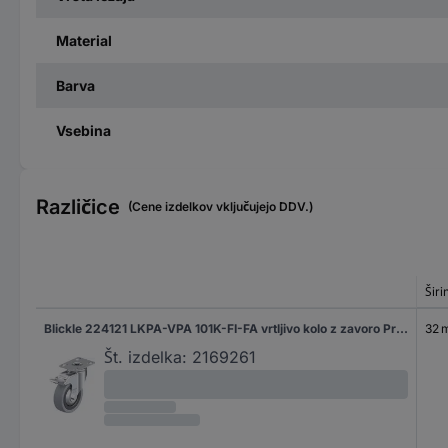
Material
Barva
Vsebina
Različice
(Cene izdelkov vključujejo DDV.)
Širi
Blickle 224121 LKPA-VPA 101K-FI-FA vrtljivo kolo z zavoro Premer kolesa: 100 mm Nosilnost (maks.): 110 kg 1 kos
32 
Št. izdelka:
2169261