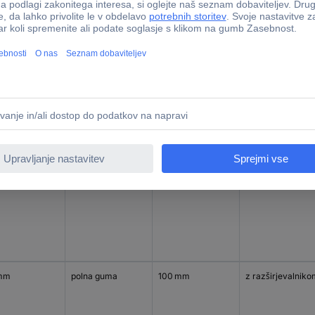
mm
poliamid 6
125 mm
s povratno luknjo
mm
polna guma
100 mm
z razširjevalnik
mm
polna guma
100 mm
z razširjevalnik