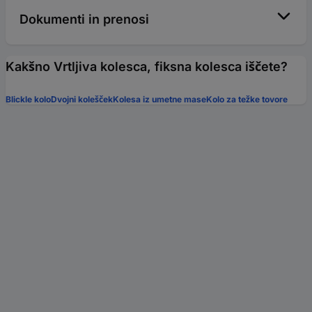
Dokumenti in prenosi
Kakšno Vrtljiva kolesca, fiksna kolesca iščete?
Blickle kolo
Dvojni kolešček
Kolesa iz umetne mase
Kolo za težke tovore