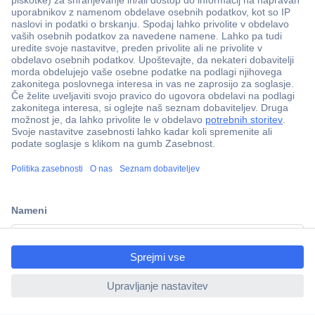
Več kot 800.000 izdelkov
Dostava v 3-eh dneh
ccp.user.init.failed.titl
100% varnost nakupa
e
Tehnična podpora
ccp.user.init.failed
Informacije