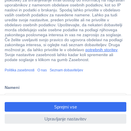
Več kot 800.000 izdelkov
Dostava v 3-eh dneh
ccp.user.init.failed.titl
100% varnost nakupa
e
Tehnična podpora
ccp.user.init.failed
Informacije