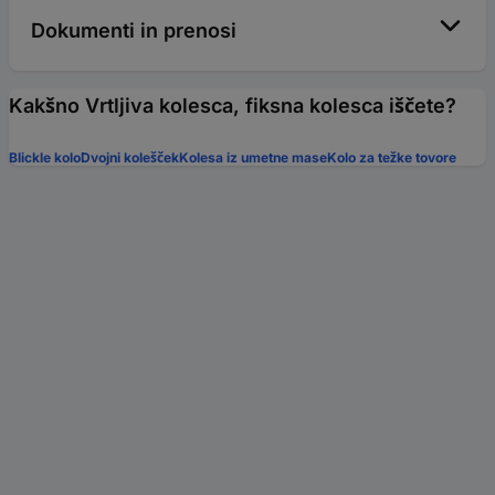
Dokumenti in prenosi
Kakšno Vrtljiva kolesca, fiksna kolesca iščete?
Blickle kolo
Dvojni kolešček
Kolesa iz umetne mase
Kolo za težke tovore