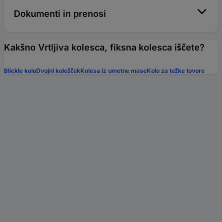
Dokumenti in prenosi
Kakšno Vrtljiva kolesca, fiksna kolesca iščete?
Blickle kolo
Dvojni kolešček
Kolesa iz umetne mase
Kolo za težke tovore