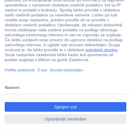
Več kot 800.000 izdelkov
Dostava v 3-eh dneh
ccp.user.init.failed.titl
100% varnost nakupa
e
Tehnična podpora
ccp.user.init.failed
Informacije