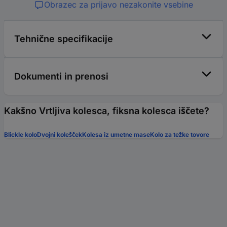
Obrazec za prijavo nezakonite vsebine
Tehnične specifikacije
Dokumenti in prenosi
Kakšno Vrtljiva kolesca, fiksna kolesca iščete?
Blickle kolo
Dvojni kolešček
Kolesa iz umetne mase
Kolo za težke tovore