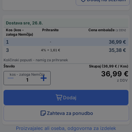
Dostava sre, 26.8.
Kos (kos -
Prihranite
Cena embalaže
(z DDV)
zaloga Nemčija)
1
36,99 €
-
3
35,38 €
4% = 1,61 €
Količinski popusti - namig za prihranek
Število
Skupaj (36,99 € / Kos)
36,99 €
kos - zaloga Nemčija
z DDV
Dodaj
Zahteva za ponudbo
Proizvajalec ali oseba, odgovorna za izdelek