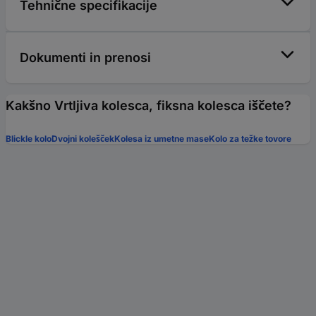
Tehnične specifikacije
Dokumenti in prenosi
Kakšno Vrtljiva kolesca, fiksna kolesca iščete?
Blickle kolo
Dvojni kolešček
Kolesa iz umetne mase
Kolo za težke tovore