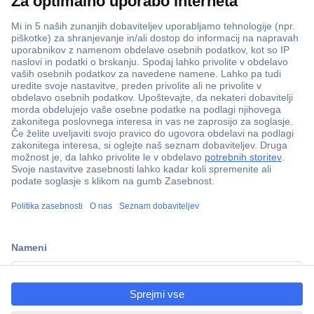
Več kot 800.000 izdelkov
Dostava v 3-eh dneh
ccp.user.init.failed.titl
100% varnost nakupa
e
Tehnična podpora
ccp.user.init.failed