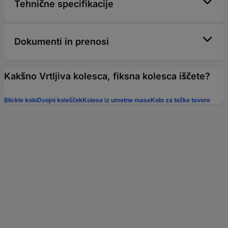
Tehnične specifikacije
Dokumenti in prenosi
Kakšno Vrtljiva kolesca, fiksna kolesca iščete?
Blickle kolo
Dvojni kolešček
Kolesa iz umetne mase
Kolo za težke tovore