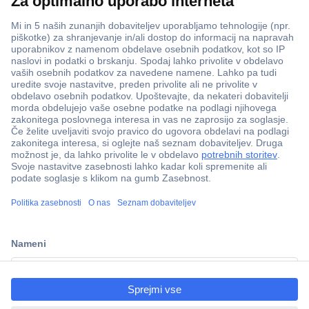
Več kot 800.000 izdelkov
Dostava v 3-eh dneh
ccp.user.init.failed.titl
100% varnost nakupa
e
Tehnična podpora
ccp.user.init.failed