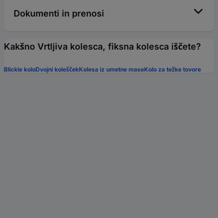
Dokumenti in prenosi
Kakšno Vrtljiva kolesca, fiksna kolesca iščete?
Blickle kolo
Dvojni kolešček
Kolesa iz umetne mase
Kolo za težke tovore