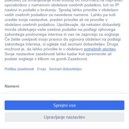
Več kot 800.000 izdelkov
Dostava v 3-eh dneh
ccp.user.init.failed.titl
100% varnost nakupa
e
Tehnična podpora
ccp.user.init.failed
Informacije