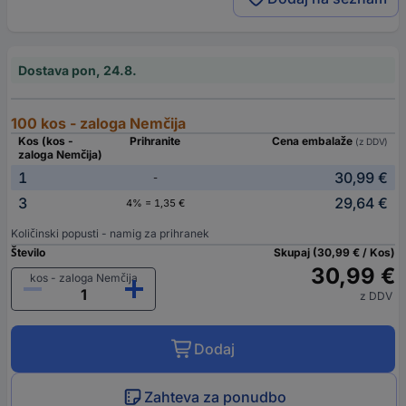
Dostava pon, 24.8.
100 kos - zaloga Nemčija
Kos (kos -
Prihranite
Cena embalaže
(z DDV)
zaloga Nemčija)
1
30,99 €
-
3
29,64 €
4% = 1,35 €
Količinski popusti - namig za prihranek
Število
Skupaj (30,99 € / Kos)
30,99 €
kos - zaloga Nemčija
z DDV
Dodaj
Zahteva za ponudbo