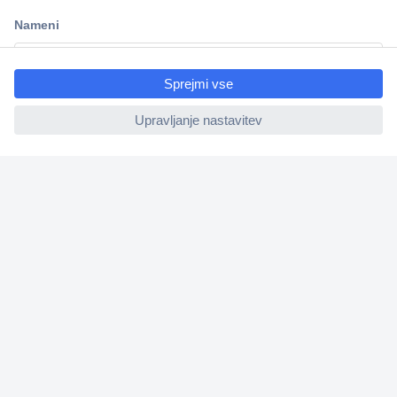
Dostava v 3-eh dneh
100% varnost nakupa
ccp.user.init.failed.titl
Tehnična podpora
e
ccp.user.init.failed
Informacije
O nas
Storitve
Priročne povezave
Prijava na e-novice