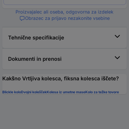
Proizvajalec ali oseba, odgovorna za izdelek
Obrazec za prijavo nezakonite vsebine
Tehnične specifikacije
Dokumenti in prenosi
Kakšno Vrtljiva kolesca, fiksna kolesca iščete?
Blickle kolo
Dvojni kolešček
Kolesa iz umetne mase
Kolo za težke tovore