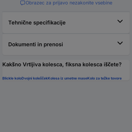
Obrazec za prijavo nezakonite vsebine
Tehnične specifikacije
Dokumenti in prenosi
Kakšno Vrtljiva kolesca, fiksna kolesca iščete?
Blickle kolo
Dvojni kolešček
Kolesa iz umetne mase
Kolo za težke tovore