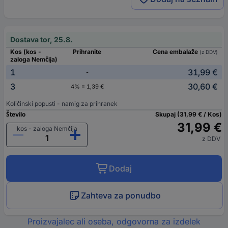
Dostava tor, 25.8.
Kos (kos -
Prihranite
Cena embalaže
(z DDV)
zaloga Nemčija)
1
31,99 €
-
3
30,60 €
4% = 1,39 €
Količinski popusti - namig za prihranek
Število
Skupaj (31,99 € / Kos)
31,99 €
kos - zaloga Nemčija
z DDV
Dodaj
Zahteva za ponudbo
Proizvajalec ali oseba, odgovorna za izdelek