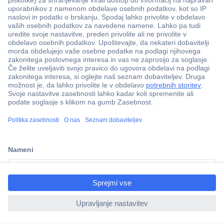
Več kot 800.000 izdelkov
Dostava v 3-eh dneh
ccp.user.init.failed.titl
100% varnost nakupa
e
Tehnična podpora
ccp.user.init.failed
Informacije