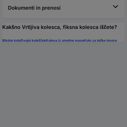
Dokumenti in prenosi
Kakšno Vrtljiva kolesca, fiksna kolesca iščete?
Blickle kolo
Dvojni kolešček
Kolesa iz umetne mase
Kolo za težke tovore