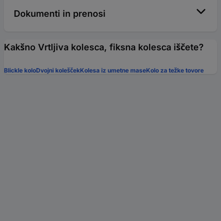
Dokumenti in prenosi
Kakšno Vrtljiva kolesca, fiksna kolesca iščete?
Blickle kolo
Dvojni kolešček
Kolesa iz umetne mase
Kolo za težke tovore