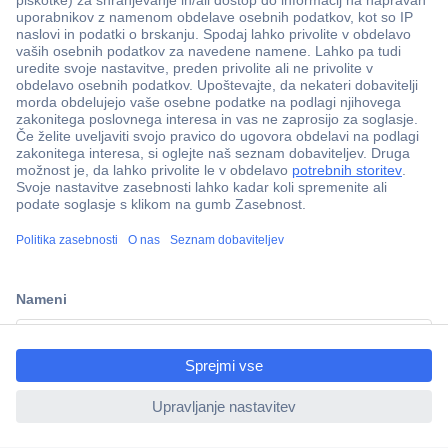
Več kot 800.000 izdelkov
Dostava v 3-eh dneh
ccp.user.init.failed.titl
100% varnost nakupa
e
Tehnična podpora
ccp.user.init.failed
Informacije