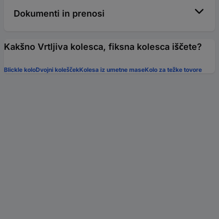
Dokumenti in prenosi
Kakšno Vrtljiva kolesca, fiksna kolesca iščete?
Blickle kolo
Dvojni kolešček
Kolesa iz umetne mase
Kolo za težke tovore