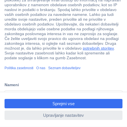
Več kot 800.000 izdelkov
Dostava v 3-eh dneh
ccp.user.init.failed.titl
100% varnost nakupa
e
Tehnična podpora
ccp.user.init.failed
Informacije