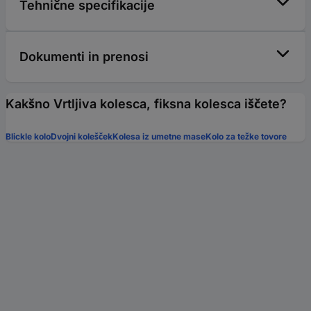
Tehnične specifikacije
Dokumenti in prenosi
Kakšno Vrtljiva kolesca, fiksna kolesca iščete?
Blickle kolo
Dvojni kolešček
Kolesa iz umetne mase
Kolo za težke tovore