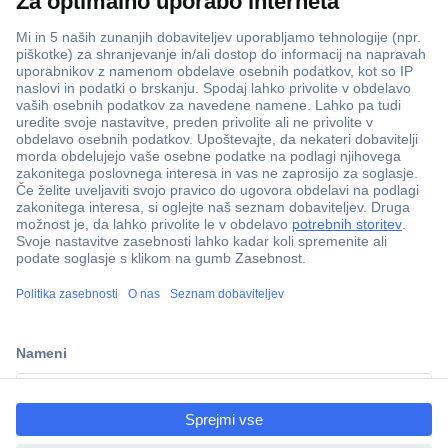
Več kot 800.000 izdelkov
Dostava v 3-eh dneh
ccp.user.init.failed.titl
100% varnost nakupa
e
Tehnična podpora
ccp.user.init.failed