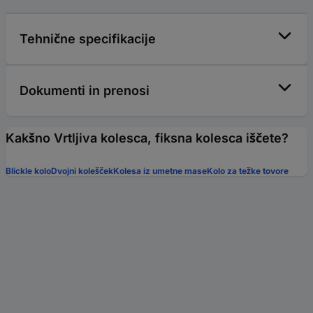
Tehnične specifikacije
Dokumenti in prenosi
Kakšno Vrtljiva kolesca, fiksna kolesca iščete?
Blickle kolo
Dvojni kolešček
Kolesa iz umetne mase
Kolo za težke tovore