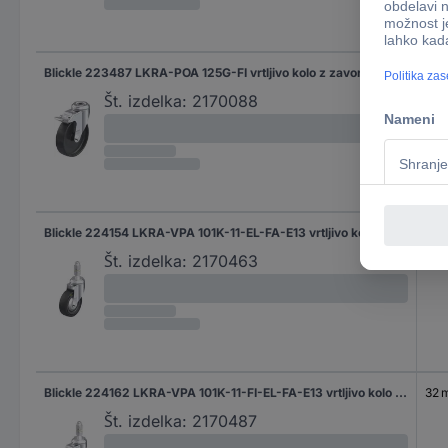
Blickle 223487 LKRA-POA 125G-FI vrtljivo kolo z zavoro Premer kolesa: 125 mm Nosilnost (maks.): 120 kg 1 kos
32 
Št. izdelka:
2170088
Blickle 224154 LKRA-VPA 101K-11-EL-FA-E13 vrtljivo kolesce Premer kolesa: 100 mm Nosilnost (maks.): 80 kg 1 kos
32 
Št. izdelka:
2170463
Blickle 224162 LKRA-VPA 101K-11-FI-EL-FA-E13 vrtljivo kolo z zavoro Premer kolesa: 100 mm Nosilnost (maks.): 80 kg 1 kos
32 
Št. izdelka:
2170487