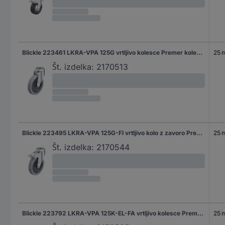
Blickle 223461 LKRA-VPA 125G vrtljivo kolesce Premer kolesa: 125 mm Nosilnost (maks.): 100 kg 1 kos
25 
Št. izdelka:
2170513
Blickle 223495 LKRA-VPA 125G-FI vrtljivo kolo z zavoro Premer kolesa: 125 mm Nosilnost (maks.): 100 kg 1 kos
25 
Št. izdelka:
2170544
Blickle 223792 LKRA-VPA 125K-EL-FA vrtljivo kolesce Premer kolesa: 125 mm Nosilnost (maks.): 75 kg 1 kos
25 