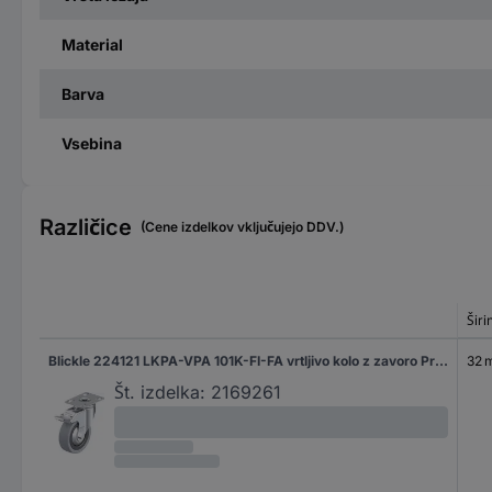
Material
Barva
Vsebina
Različice
(Cene izdelkov vključujejo DDV.)
Širi
Blickle 224121 LKPA-VPA 101K-FI-FA vrtljivo kolo z zavoro Premer kolesa: 100 mm Nosilnost (maks.): 110 kg 1 kos
32 
Št. izdelka:
2169261