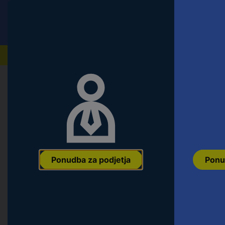
Conrad
Ponudba za fizične stranke
Naši izdelki
Domov
Orodje & Delavnica
Material za pritrditev i
Blickle 747460 LKRA-TPA 126G-11-E
kolesa: 125 mm Nosilnost (maks.): 
Ean:
4047526033545
Koda proizvajalca:
747460
Št. izdelka:
21702
Ponudba za podjetja
Ponu