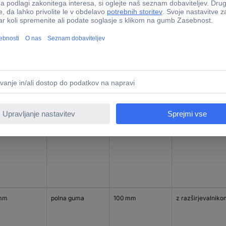
mm
poliamid 6
125 mm
s povratno luknjo
mm
polna guma
100 mm
z razširjevalnik
mm
polna guma
100 mm
z razširjevalnik