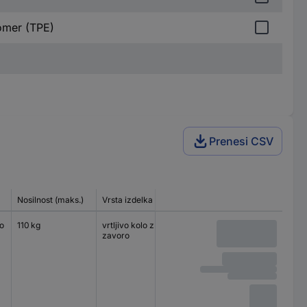
tomer (TPE)
Prenesi CSV
Nosilnost (maks.)
Vrsta izdelka
Velikost plošče
Vrsta lež
o
110 kg
vrtljivo kolo z
90 x 66 mm
kroglični
zavoro