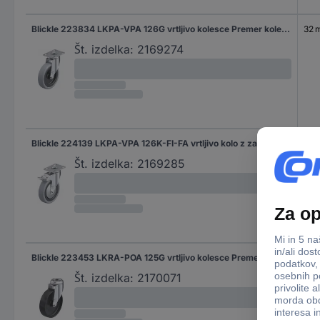
Blickle 223834 LKPA-VPA 126G vrtljivo kolesce Premer kolesa: 125 mm Nosilnost (maks.): 120 kg 1 kos
32 
Št. izdelka:
2169274
Blickle 224139 LKPA-VPA 126K-FI-FA vrtljivo kolo z zavoro Premer kolesa: 125 mm Nosilnost (maks.): 120 kg 1 kos
32 
Št. izdelka:
2169285
Blickle 223453 LKRA-POA 125G vrtljivo kolesce Premer kolesa: 125 mm Nosilnost (maks.): 120 kg 1 kos
32 
Št. izdelka:
2170071