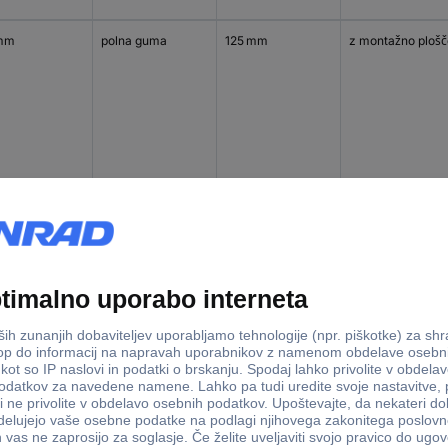
mm
polna guma
125 mm
z montažno plošč
mm
polna guma
125 mm
z montažno plošč
mm
poliamid 6
125 mm
s povratno luknjo