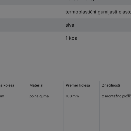
termoplastični gumijasti elas
siva
1 kos
na kolesa
Material
Premer kolesa
Značilnosti
mm
polna guma
100 mm
z montažno plošč