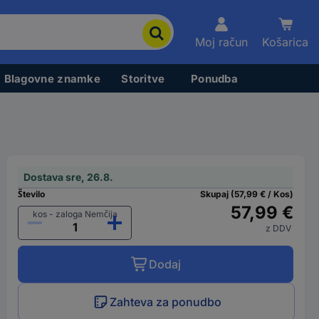
Moj račun
Košarica
Blagovne znamke
Storitve
Ponudba
Dostava sre, 26.8.
Število
Skupaj (57,99 € / Kos)
57,99 €
kos - zaloga Nemčija
z DDV
Dodaj
Zahteva za ponudbo