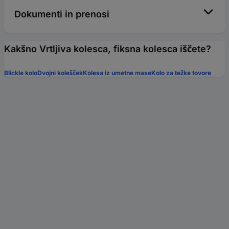
Dokumenti in prenosi
Kakšno Vrtljiva kolesca, fiksna kolesca iščete?
Blickle kolo
Dvojni kolešček
Kolesa iz umetne mase
Kolo za težke tovore