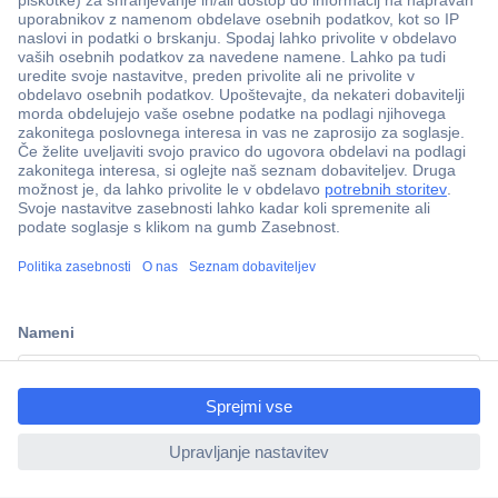
Več kot 800.000 izdelkov
Dostava v 3-eh dneh
ccp.user.init.failed.titl
100% varnost nakupa
e
Tehnična podpora
ccp.user.init.failed
Informacije