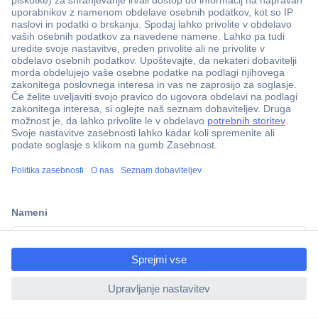
Več kot 800.000 izdelkov
Dostava v 3-eh dneh
ccp.user.init.failed.titl
100% varnost nakupa
e
Tehnična podpora
ccp.user.init.failed
Informacije