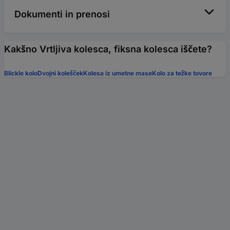
Dokumenti in prenosi
Kakšno Vrtljiva kolesca, fiksna kolesca iščete?
Blickle kolo
Dvojni kolešček
Kolesa iz umetne mase
Kolo za težke tovore