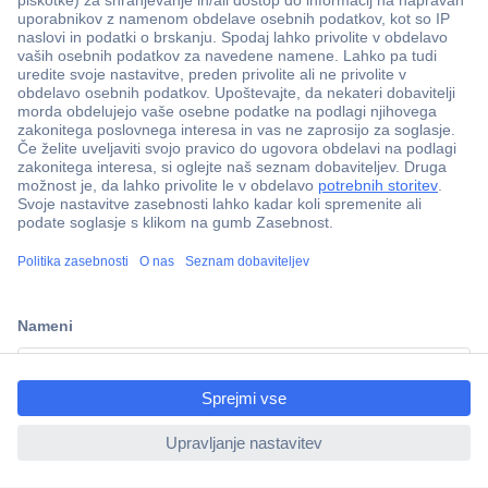
Več kot 800.000 izdelkov
Dostava v 3-eh dneh
ccp.user.init.failed.titl
100% varnost nakupa
e
Tehnična podpora
ccp.user.init.failed
Informacije