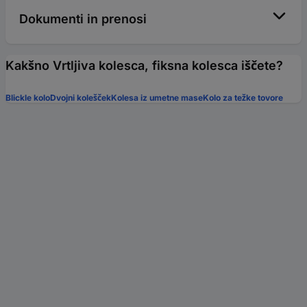
Dokumenti in prenosi
Kakšno Vrtljiva kolesca, fiksna kolesca iščete?
Blickle kolo
Dvojni kolešček
Kolesa iz umetne mase
Kolo za težke tovore