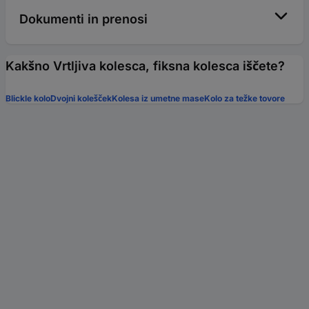
Dokumenti in prenosi
Kakšno Vrtljiva kolesca, fiksna kolesca iščete?
Blickle kolo
Dvojni kolešček
Kolesa iz umetne mase
Kolo za težke tovore