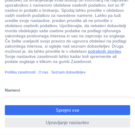
Več kot 800.000 izdelkov
Dostava v 3-eh dneh
ccp.user.init.failed.titl
100% varnost nakupa
e
Tehnična podpora
ccp.user.init.failed
Informacije