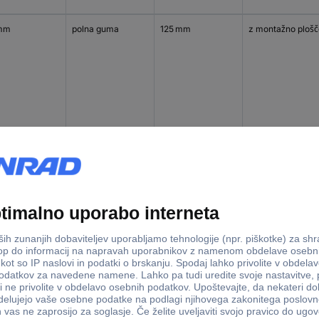
mm
polna guma
125 mm
z montažno plošč
mm
polna guma
125 mm
z montažno plošč
mm
poliamid 6
125 mm
s povratno luknjo