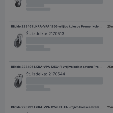
Blickle 223461 LKRA-VPA 125G vrtljivo kolesce Premer kolesa: 125 mm Nosilnost (maks.): 100 kg 1 kos
25 
Št. izdelka:
2170513
Blickle 223495 LKRA-VPA 125G-FI vrtljivo kolo z zavoro Premer kolesa: 125 mm Nosilnost (maks.): 100 kg 1 kos
25 
Št. izdelka:
2170544
Blickle 223792 LKRA-VPA 125K-EL-FA vrtljivo kolesce Premer kolesa: 125 mm Nosilnost (maks.): 75 kg 1 kos
25 