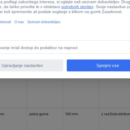
mm
poliamid 6
125 mm
s povratno luknjo
mm
polna guma
100 mm
z razširjevalnik
mm
polna guma
100 mm
z razširjevalnik