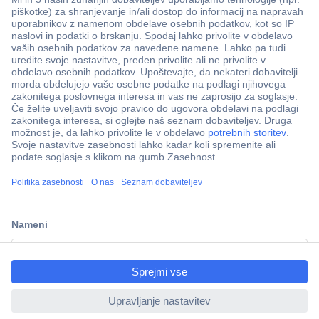
Več kot 800.000 izdelkov
Dostava v 3-eh dneh
ccp.user.init.failed.titl
100% varnost nakupa
e
Tehnična podpora
ccp.user.init.failed
Informacije