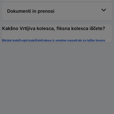
Dokumenti in prenosi
Kakšno Vrtljiva kolesca, fiksna kolesca iščete?
Blickle kolo
Dvojni kolešček
Kolesa iz umetne mase
Kolo za težke tovore