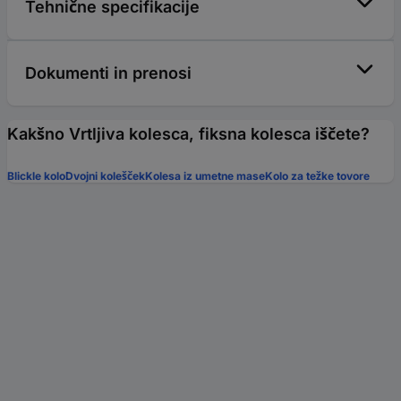
Tehnične specifikacije
Dokumenti in prenosi
Kakšno Vrtljiva kolesca, fiksna kolesca iščete?
Blickle kolo
Dvojni kolešček
Kolesa iz umetne mase
Kolo za težke tovore