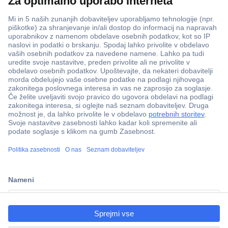
Več kot 800.000 izdelkov
Dostava v 3-eh dneh
ccp.user.init.failed.titl
100% varnost nakupa
e
Tehnična podpora
ccp.user.init.failed