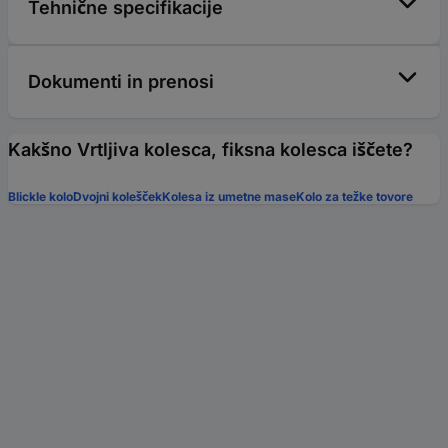
Tehnične specifikacije
Dokumenti in prenosi
Kakšno Vrtljiva kolesca, fiksna kolesca iščete?
Blickle kolo
Dvojni kolešček
Kolesa iz umetne mase
Kolo za težke tovore