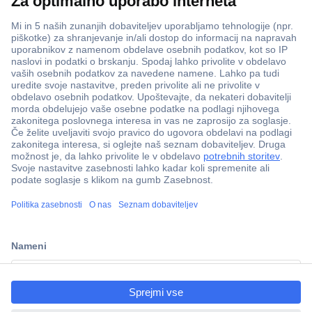
Več kot 800.000 izdelkov
Dostava v 3-eh dneh
ccp.user.init.failed.titl
100% varnost nakupa
e
Tehnična podpora
ccp.user.init.failed