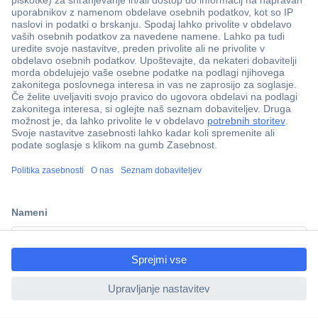
Več kot 800.000 izdelkov
Dostava v 3-eh dneh
ccp.user.init.failed.titl
100% varnost nakupa
e
Tehnična podpora
ccp.user.init.failed
Informacije