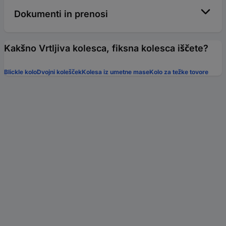
Dokumenti in prenosi
Kakšno Vrtljiva kolesca, fiksna kolesca iščete?
Blickle kolo
Dvojni kolešček
Kolesa iz umetne mase
Kolo za težke tovore