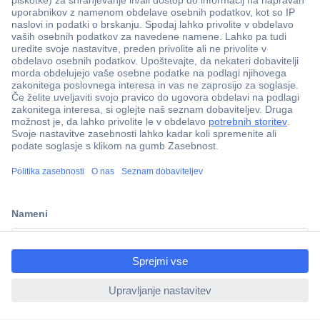
Več kot 800.000 izdelkov
Dostava v 3-eh dneh
ccp.user.init.failed.titl
100% varnost nakupa
e
Tehnična podpora
ccp.user.init.failed
Informacije