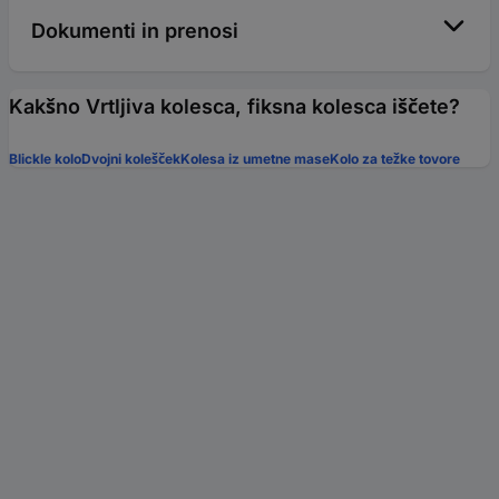
Dokumenti in prenosi
Kakšno Vrtljiva kolesca, fiksna kolesca iščete?
Blickle kolo
Dvojni kolešček
Kolesa iz umetne mase
Kolo za težke tovore