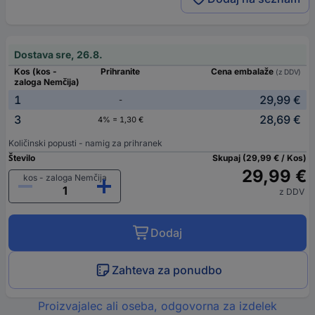
Dostava sre, 26.8.
Kos (kos -
Prihranite
Cena embalaže
(z DDV)
zaloga Nemčija)
1
29,99 €
-
3
28,69 €
4% = 1,30 €
Količinski popusti - namig za prihranek
Število
Skupaj (29,99 € / Kos)
29,99 €
kos - zaloga Nemčija
z DDV
Dodaj
Zahteva za ponudbo
Proizvajalec ali oseba, odgovorna za izdelek