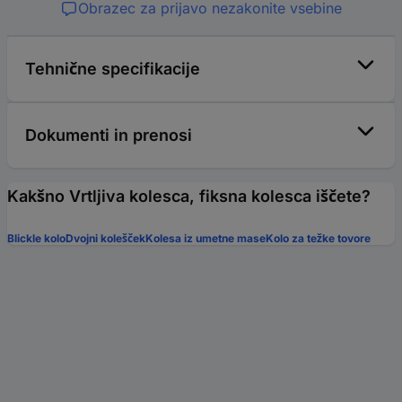
Obrazec za prijavo nezakonite vsebine
Tehnične specifikacije
Dokumenti in prenosi
Kakšno Vrtljiva kolesca, fiksna kolesca iščete?
Blickle kolo
Dvojni kolešček
Kolesa iz umetne mase
Kolo za težke tovore