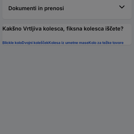
Dokumenti in prenosi
Kakšno Vrtljiva kolesca, fiksna kolesca iščete?
Blickle kolo
Dvojni kolešček
Kolesa iz umetne mase
Kolo za težke tovore