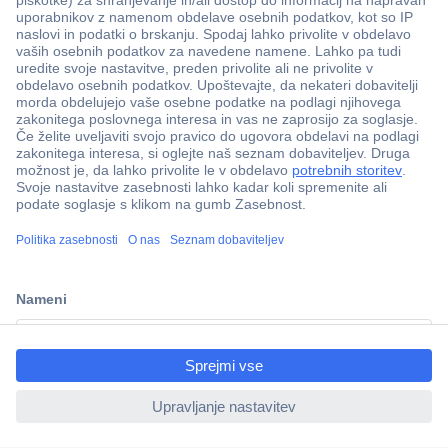
Več kot 800.000 izdelkov
Dostava v 3-eh dneh
ccp.user.init.failed.titl
100% varnost nakupa
e
Tehnična podpora
ccp.user.init.failed
Informacije