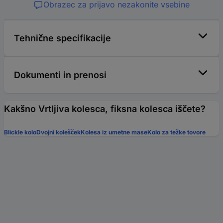
Obrazec za prijavo nezakonite vsebine
Tehnične specifikacije
Dokumenti in prenosi
Kakšno Vrtljiva kolesca, fiksna kolesca iščete?
Blickle kolo
Dvojni kolešček
Kolesa iz umetne mase
Kolo za težke tovore