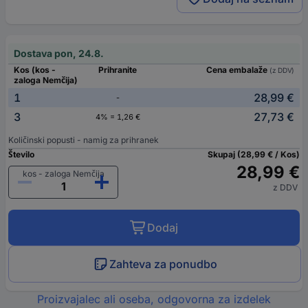
Dostava pon, 24.8.
Kos (kos -
Prihranite
Cena embalaže
(z DDV)
zaloga Nemčija)
1
28,99 €
-
3
27,73 €
4% = 1,26 €
Količinski popusti - namig za prihranek
Število
Skupaj (28,99 € / Kos)
28,99 €
kos - zaloga Nemčija
z DDV
Dodaj
Zahteva za ponudbo
Proizvajalec ali oseba, odgovorna za izdelek