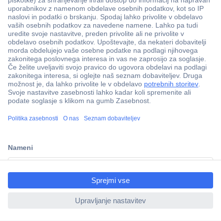
Več kot 800.000 izdelkov
Dostava v 3-eh dneh
ccp.user.init.failed.titl
100% varnost nakupa
e
Tehnična podpora
ccp.user.init.failed
Informacije