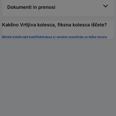
Dokumenti in prenosi
Kakšno Vrtljiva kolesca, fiksna kolesca iščete?
Blickle kolo
Dvojni kolešček
Kolesa iz umetne mase
Kolo za težke tovore