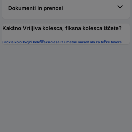
Dokumenti in prenosi
Kakšno Vrtljiva kolesca, fiksna kolesca iščete?
Blickle kolo
Dvojni kolešček
Kolesa iz umetne mase
Kolo za težke tovore