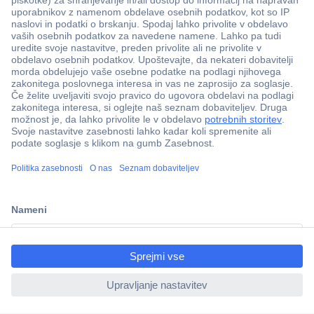
Več kot 800.000 izdelkov
Dostava v 3-eh dneh
ccp.user.init.failed.titl
100% varnost nakupa
e
Tehnična podpora
ccp.user.init.failed
Informacije