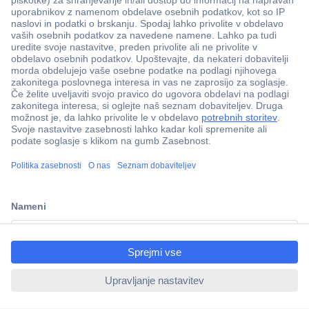
Več kot 800.000 izdelkov
Dostava v 3-eh dneh
ccp.user.init.failed.titl
100% varnost nakupa
e
Tehnična podpora
ccp.user.init.failed
Informacije