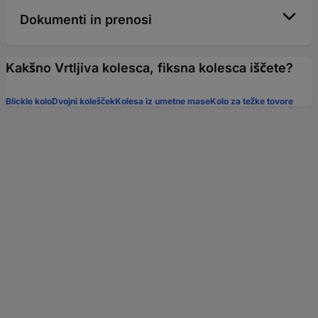
Dokumenti in prenosi
Kakšno Vrtljiva kolesca, fiksna kolesca iščete?
Blickle kolo
Dvojni kolešček
Kolesa iz umetne mase
Kolo za težke tovore