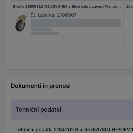
Blickle 265561 LS-SE 200K-RI4 vrtljivo kolo z zavoro Premer kolesa: 200 mm Nosilnost (maks.): 600 kg 1 kos
50
Št. izdelka:
2186907
Dokumenti in prenosi
Tehnični podatki
Tehnični podatki 2184262 Blickle 851780 LH-POEV 1