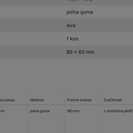
polna guma
siva
1 kos
80 x 60 mm
na kolesa
Material
Premer kolesa
Značilnosti
 mm
polna guma
180 mm
z montažno plošč