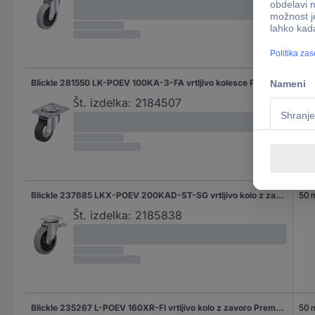
Blickle 281550 LK-POEV 100KA-3-FA vrtljivo kolesce Premer kolesa: 100 mm Nosilnost (maks.): 200 kg 1 kos
32 
Št. izdelka:
2184507
Blickle 237685 LKX-POEV 200KAD-ST-SG vrtljivo kolo z zavoro Premer kolesa: 200 mm Nosilnost (maks.): 500 kg 1 kos
50
Št. izdelka:
2185838
Blickle 235267 L-POEV 160XR-FI vrtljivo kolo z zavoro Premer kolesa: 160 mm Nosilnost (maks.): 400 kg 1 kos
50