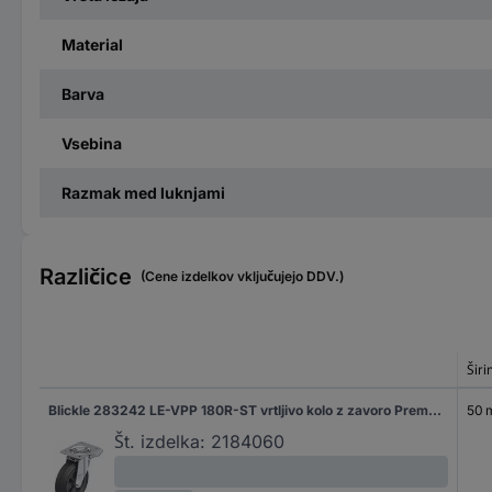
Material
Barva
Vsebina
Razmak med luknjami
Različice
(Cene izdelkov vključujejo DDV.)
Širi
Blickle 283242 LE-VPP 180R-ST vrtljivo kolo z zavoro Premer kolesa: 180 mm Nosilnost (maks.): 170 kg 1 kos
50
Št. izdelka:
2184060