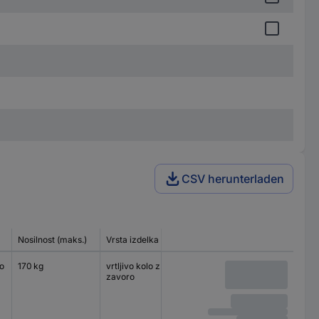
CSV herunterladen
Nosilnost (maks.)
Vrsta izdelka
Velikost plošče
Vrsta lež
o
170 kg
vrtljivo kolo z
140 x 110 mm
valjčni le
zavoro