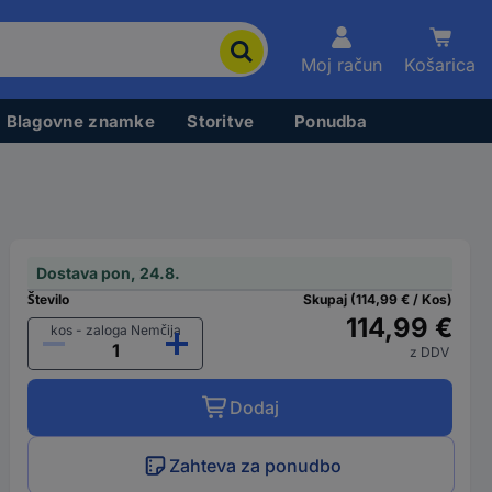
Moj račun
Košarica
Blagovne znamke
Storitve
Ponudba
Dostava pon, 24.8.
Število
Skupaj (114,99 € / Kos)
114,99 €
kos - zaloga Nemčija
z DDV
Dodaj
Zahteva za ponudbo