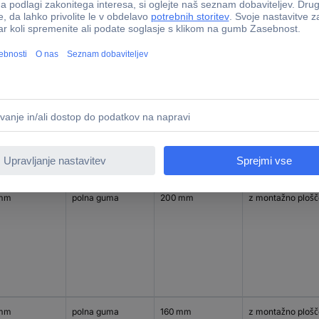
mm
polna guma
100 mm
z montažno plošč
 mm
polna guma
200 mm
z montažno plošč
 mm
polna guma
160 mm
z montažno plošč