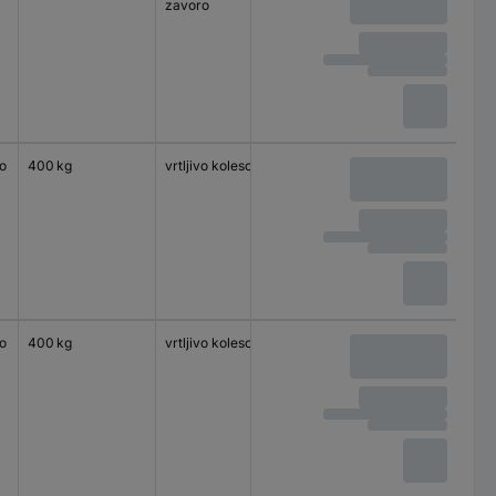
zavoro
o
400 kg
vrtljivo kolesce
140 x 110 mm
valjčni le
o
400 kg
vrtljivo kolesce
140 x 110 mm
valjčni le