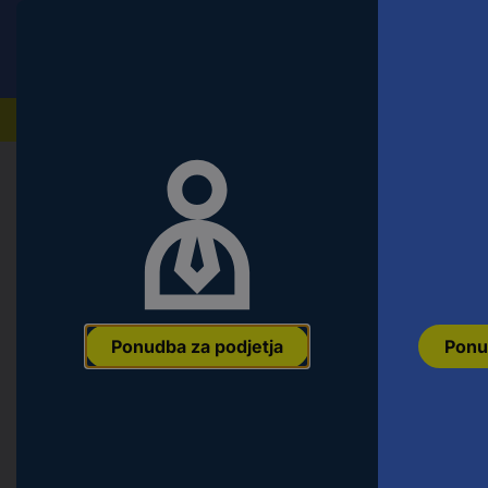
Conrad
Ponudba za fizične stranke
Naši izdelki
Domov
Orodje & Delavnica
Material za pritrditev i
Blickle 851780 LH-POEV 125XR-1-SG 
125 mm Nosilnost (maks.): 250 kg 1
Ean:
4047526184032
Koda proizvajalca:
851780
Št. izdelka:
21842
Ponudba za podjetja
Ponu