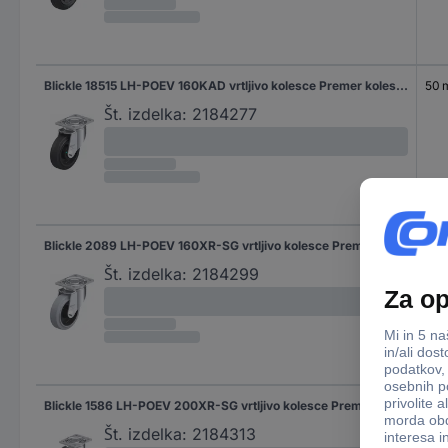
Blickle 18515 LH-POEV 160KAD vrtljivo kolesce Premer kolesa: 160 mm Nosilnost (maks.): 400 kg 1 kos
50
Št. izdelka:
2184277
Blickle 2089 LH-POEV 160XR-SG vrtljivo kolesce Premer kolesa: 160 mm Nosilnost (maks.): 400 kg 1 kos
50
Št. izdelka:
2184299
Blickle 1586 LH-POEV 200XR-SG vrtljivo kolesce Premer kolesa: 200 mm Nosilnost (maks.): 500 kg 1 kos
50
Št. izdelka:
2184313