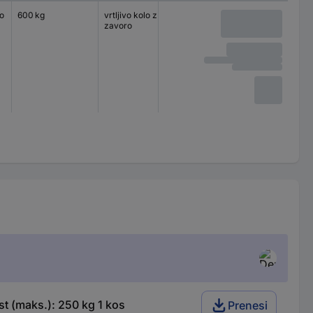
o
600 kg
vrtljivo kolo z
140 x 110 mm
kroglični
zavoro
t (maks.): 250 kg 1 kos
Prenesi