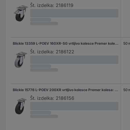
Št. izdelka:
2186119
Blickle 13359 L-POEV 160XR-SG vrtljivo kolesce Premer kolesa: 160 mm Nosilnost (maks.): 400 kg 1 kos
50
Št. izdelka:
2186122
Blickle 15776 L-POEV 200XR vrtljivo kolesce Premer kolesa: 200 mm Nosilnost (maks.): 400 kg 1 kos
50
Št. izdelka:
2186156