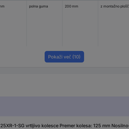
 mm
polna guma
200 mm
z montažno plošč
Pokaži več
(10)
25XR-1-SG vrtljivo kolesce Premer kolesa: 125 mm Nosilnos