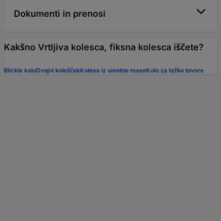
Dokumenti in prenosi
Kakšno Vrtljiva kolesca, fiksna kolesca iščete?
Blickle kolo
Dvojni kolešček
Kolesa iz umetne mase
Kolo za težke tovore