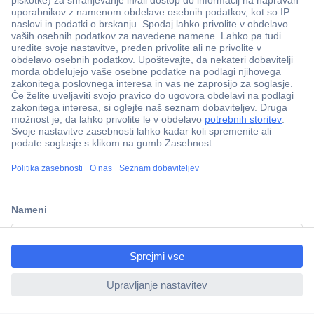
Več kot 800.000 izdelkov
Dostava v 3-eh dneh
ccp.user.init.failed.titl
100% varnost nakupa
e
Tehnična podpora
ccp.user.init.failed
Informacije